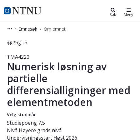
Studier
NTNU Hjemmeside
Søk
Meny
Emnesøk
Om emnet
English
Emne - Numerisk løsning av partiel
TMA4220
Numerisk løsning av
partielle
differensialligninger med
elementmetoden
Velg studieår
Studiepoeng
7,5
Nivå
Høyere grads nivå
Undervisningsstart
Høst 2026