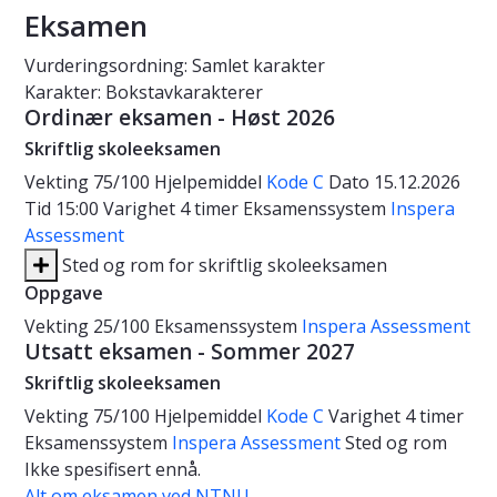
Eksamen
Vurderingsordning: Samlet karakter
Karakter: Bokstavkarakterer
Ordinær eksamen - Høst 2026
Skriftlig skoleeksamen
Vekting
75/100
Hjelpemiddel
Kode C
Dato
15.12.2026
Tid
15:00
Varighet
4 timer
Eksamenssystem
Inspera
Assessment
Sted og rom for skriftlig skoleeksamen
Oppgave
Vekting
25/100
Eksamenssystem
Inspera Assessment
Utsatt eksamen - Sommer 2027
Skriftlig skoleeksamen
Vekting
75/100
Hjelpemiddel
Kode C
Varighet
4 timer
Eksamenssystem
Inspera Assessment
Sted og rom
Ikke spesifisert ennå.
Alt om eksamen ved NTNU