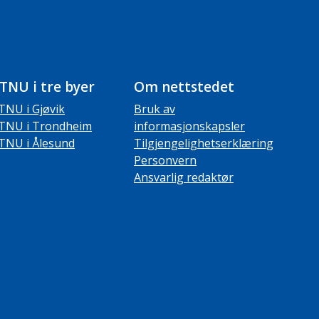
TNU i tre byer
Om nettstedet
TNU i Gjøvik
Bruk av
TNU i Trondheim
informasjonskapsler
TNU i Ålesund
Tilgjengelighetserklæring
Personvern
Ansvarlig redaktør