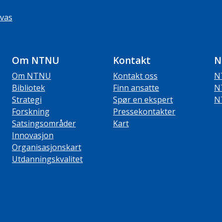
vas
Om NTNU
Kontakt
N
Om NTNU
Kontakt oss
N
Bibliotek
Finn ansatte
N
Strategi
Spør en ekspert
N
Forskning
Pressekontakter
Satsingsområder
Kart
Innovasjon
Organisasjonskart
Utdanningskvalitet
ube