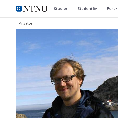
Studier
Studentliv
Forsk
ntnu.no
NTNU Hjemmeside
Ansatte
James Jackaman