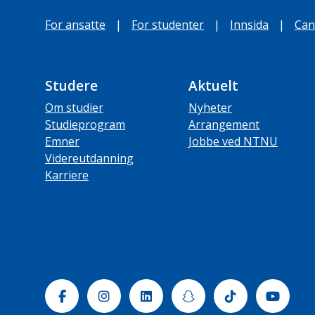
For ansatte
|
For studenter
|
Innsida
|
Can
Studere
Aktuelt
Om studier
Nyheter
Studieprogram
Arrangement
Emner
Jobbe ved NTNU
Videreutdanning
Karriere
Facebook
Instagram
Linkedin
Snapchat
Tiktok
Yout