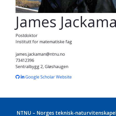
James Jackam
Postdoktor
Institutt for matematiske fag
james.jackaman@ntnu.no
73412396
Sentralbygg 2, Gløshaugen
Google Scholar
Website
NTNU – Norges teknisk-naturvitenskapel