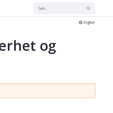
English
i - TM8110
erhet og