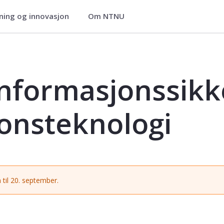
ning og innovasjon
Om NTNU
kkerhet og kommunikasjonsteknolog
informasjonssikk
nsteknologi
 til 20. september.