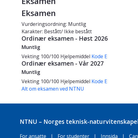
Eksamen
Eksamen
Vurderingsordning: Muntlig
Karakter: Bestått/ Ikke bestått
Ordinær eksamen - Høst 2026
Muntlig
Vekting
100/100
Hjelpemiddel
Kode E
Ordinær eksamen - Vår 2027
Muntlig
Vekting
100/100
Hjelpemiddel
Kode E
Alt om eksamen ved NTNU
NTNU – Norges teknisk-naturvitenskapel
For ansatte
|
For studenter
|
Innsida
|
Can