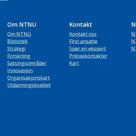
Om NTNU
Kontakt
N
Om NTNU
Kontakt oss
N
Bibliotek
Finn ansatte
N
Strategi
Spør en ekspert
N
Forskning
Pressekontakter
Satsingsområder
Kart
Innovasjon
Organisasjonskart
Utdanningskvalitet
ube