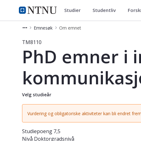
Studier
Studentliv
Forsk
Studier
NTNU Hjemmeside
Emnesøk
Om emnet
Emne - PhD emner i informasjonssi
TM8110
PhD emner i 
kommunikasjo
Velg studieår
Vurdering og obligatoriske aktiviteter kan bli endret frem
Studiepoeng
7,5
Nivå
Doktorgradsnivå