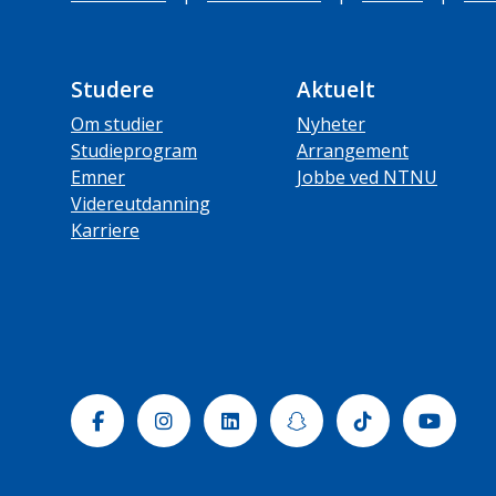
Studere
Aktuelt
Om studier
Nyheter
Studieprogram
Arrangement
Emner
Jobbe ved NTNU
Videreutdanning
Karriere
Facebook
Instagram
Linkedin
Snapchat
Tiktok
Yout