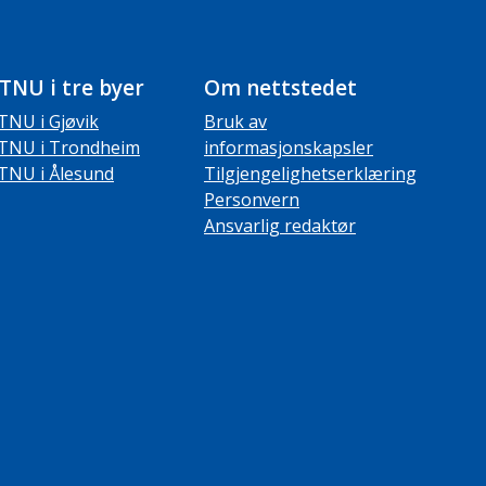
TNU i tre byer
Om nettstedet
TNU i Gjøvik
Bruk av
TNU i Trondheim
informasjonskapsler
TNU i Ålesund
Tilgjengelighetserklæring
Personvern
Ansvarlig redaktør