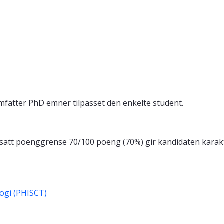
omfatter PhD emner tilpasset den enkelte student.
stsatt poenggrense 70/100 poeng (70%) gir kandidaten karakt
ogi (PHISCT)