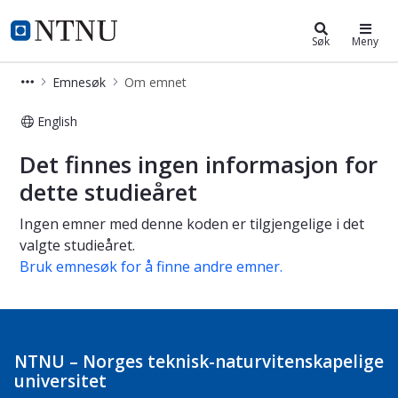
Studier
NTNU Hjemmeside
Søk
Meny
Emnesøk
Om emnet
English
Om emnet
Det finnes ingen informasjon for
dette studieåret
Ingen emner med denne koden er tilgjengelige i det
valgte studieåret.
Bruk emnesøk for å finne andre emner.
NTNU – Norges teknisk-naturvitenskapelige
universitet