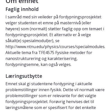
Om emnet
Faglig innhold
I samråd med sin veileder på fordypningsprosjektet
velger studenten et emne på masternivå (eller
høyere) som (normalt) støtter faglig opp om temaet i
fordypningsprosjektet. Et alternativ er å velge
såkalt(e) spesialmodul(er), se
http://www.ntnu.edu/physics/courses/specialmodules.
Aktuelle tema fra TFE4575 Fysiske metoder for
nanostrukturering og karakterisering,
fordypningsemne, kan også velges.
Læringsutbytte
Emnet skal gi studentene fordypning i aktuelle
problemstillinger innen fysikk. Dette vil normalt være
problemstillinger som er relevante for det valgte
fordypningsprosjektet. Forøvrig henvises det til
læringsmålene som er spesifisert for det enkelte