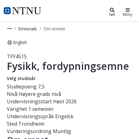
Studier
NTNU Hjemmeside
Søk
Meny
Emnesøk
Om emnet
English
Emne - Fysikk, fordypningsemne - T
TFY4515
Fysikk, fordypningsemne
Velg studieår
Studiepoeng
7,5
Nivå
Høyere grads nivå
Undervisningsstart
Høst 2026
Varighet
1 semester
Undervisningsspråk
Engelsk
Sted
Trondheim
Vurderingsordning
Muntlig