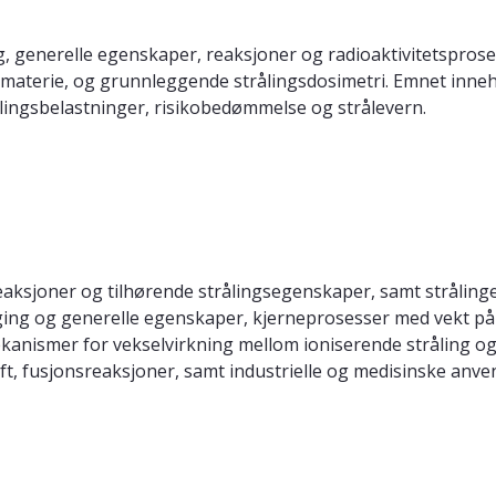
, generelle egenskaper, reaksjoner og radioaktivitetsprose
 materie, og grunnleggende strålingsdosimetri. Emnet inneh
ålingsbelastninger, risikobedømmelse og strålevern.
ksjoner og tilhørende strålingsegenskaper, samt stråling
ging og generelle egenskaper, kjerneprosesser med vekt på a
anismer for vekselvirkning mellom ioniserende stråling og m
raft, fusjonsreaksjoner, samt industrielle og medisinske anv