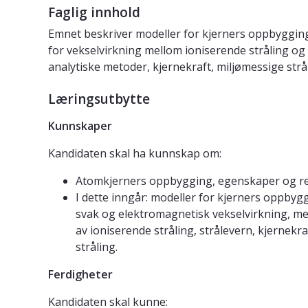
Faglig innhold
Emnet beskriver modeller for kjerners oppbygging
for vekselvirkning mellom ioniserende stråling og
analytiske metoder, kjernekraft, miljømessige str
Læringsutbytte
Kunnskaper
Kandidaten skal ha kunnskap om:
Atomkjerners oppbygging, egenskaper og rea
I dette inngår: modeller for kjerners oppbyg
svak og elektromagnetisk vekselvirkning, mek
av ioniserende stråling, strålevern, kjernek
stråling.
Ferdigheter
Kandidaten skal kunne: