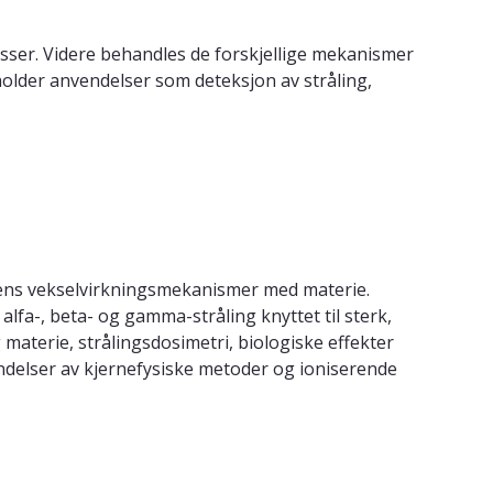
sser. Videre behandles de forskjellige mekanismer
older anvendelser som deteksjon av stråling,
ens vekselvirkningsmekanismer med materie.
lfa-, beta- og gamma-stråling knyttet til sterk,
aterie, strålingsdosimetri, biologiske effekter
endelser av kjernefysiske metoder og ioniserende