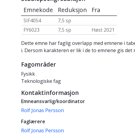
Emnekode
Reduksjon
Fra
SIF4054
7,5 sp
FY6023
7,5 sp
Høst 2021
Dette emne har faglig overlapp med emnene i tabe
i. Dersom karakteren er lik i de to emnene gis det 
Fagområder
Fysikk
Teknologiske fag
Kontaktinformasjon
Emneansvarlig/koordinator
Rolf Jonas Persson
Faglærere
Rolf Jonas Persson