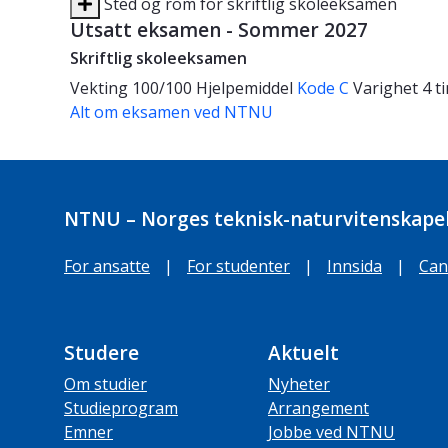
Sted og rom for skriftlig skoleeksamen
Utsatt eksamen - Sommer 2027
Skriftlig skoleeksamen
Vekting
100/100
Hjelpemiddel
Kode C
Varighet
4 t
Alt om eksamen ved NTNU
NTNU – Norges teknisk-naturvitenskapel
For ansatte
|
For studenter
|
Innsida
|
Can
Studere
Aktuelt
Om studier
Nyheter
Studieprogram
Arrangement
Emner
Jobbe ved NTNU