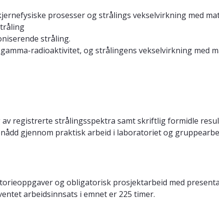
kjernefysiske prosesser og strålings vekselvirkning med ma
tråling
niserende stråling.
gamma-radioaktivitet, og strålingens vekselvirkning med mat
av registrerte strålingsspektra samt skriftlig formidle resu
nådd gjennom praktisk arbeid i laboratoriet og gruppearbe
atorieoppgaver og obligatorisk prosjektarbeid med presenta
entet arbeidsinnsats i emnet er 225 timer.