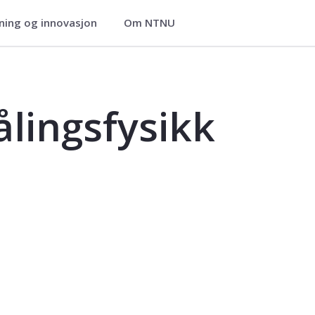
ning og innovasjon
Om NTNU
TFY4225
ålingsfysikk