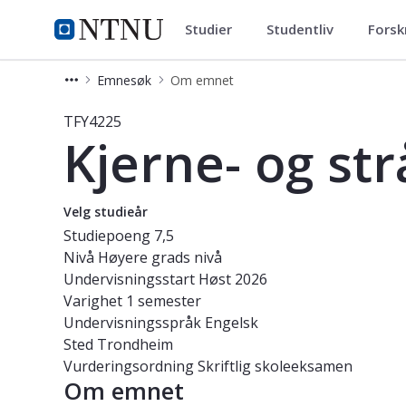
Studier
Studentliv
Forsk
Studier
NTNU Hjemmeside
Emnesøk
Om emnet
Emne - Kjerne- og strålingsfysikk - 
TFY4225
Kjerne- og str
Velg studieår
Studiepoeng
7,5
Nivå
Høyere grads nivå
Undervisningsstart
Høst 2026
Varighet
1 semester
Undervisningsspråk
Engelsk
Sted
Trondheim
Vurderingsordning
Skriftlig skoleeksamen
Om emnet