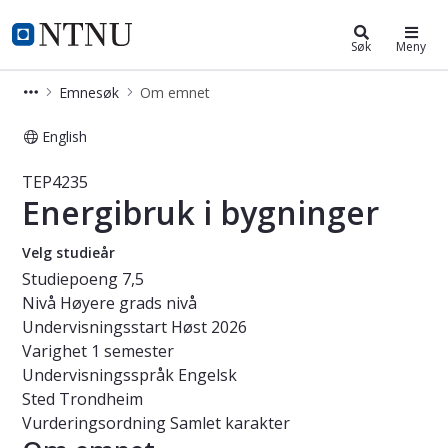
Studier
NTNU Hjemmeside
Søk
Meny
Emnesøk
Om emnet
English
Emne - Energibruk i bygninger - TE
TEP4235
Energibruk i bygninger
Velg studieår
Studiepoeng
7,5
Nivå
Høyere grads nivå
Undervisningsstart
Høst 2026
Varighet
1 semester
Undervisningsspråk
Engelsk
Sted
Trondheim
Vurderingsordning
Samlet karakter