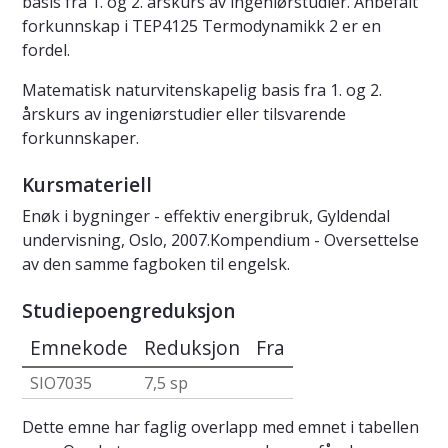
basis fra 1. og 2. årskurs av ingeniørstudier. Anbefalt
forkunnskap i TEP4125 Termodynamikk 2 er en
fordel.
Matematisk naturvitenskapelig basis fra 1. og 2.
årskurs av ingeniørstudier eller tilsvarende
forkunnskaper.
Kursmateriell
Enøk i bygninger - effektiv energibruk, Gyldendal
undervisning, Oslo, 2007.Kompendium - Oversettelse
av den samme fagboken til engelsk.
Studiepoengreduksjon
Emnekode
Reduksjon
Fra
SIO7035
7,5 sp
Dette emne har faglig overlapp med emnet i tabellen