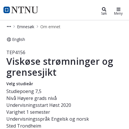
Studier
NTNU Hjemmeside
Søk
Meny
Emnesøk
Om emnet
English
Emne - Viskøse strømninger og grens
TEP4156
Viskøse strømninger og
grensesjikt
Velg studieår
Studiepoeng
7,5
Nivå
Høyere grads nivå
Undervisningsstart
Høst 2020
Varighet
1 semester
Undervisningsspråk
Engelsk og norsk
Sted
Trondheim