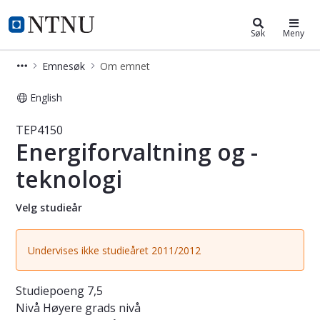
Studier
NTNU Hjemmeside
Søk
Meny
Emnesøk
Om emnet
English
Emne - Energiforvaltning og -teknol
TEP4150
Energiforvaltning og -
teknologi
Velg studieår
Undervises ikke studieåret 2011/2012
Studiepoeng
7,5
Nivå
Høyere grads nivå