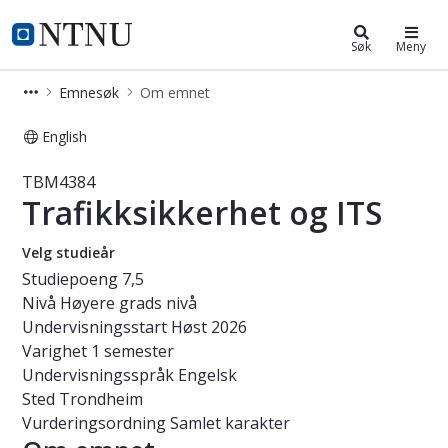
Studier
NTNU Hjemmeside
Søk
Meny
Emnesøk
Om emnet
English
Emne - Trafikksikkerhet og ITS - T
TBM4384
Trafikksikkerhet og ITS
Velg studieår
Studiepoeng
7,5
Nivå
Høyere grads nivå
Undervisningsstart
Høst 2026
Varighet
1 semester
Undervisningsspråk
Engelsk
Sted
Trondheim
Vurderingsordning
Samlet karakter