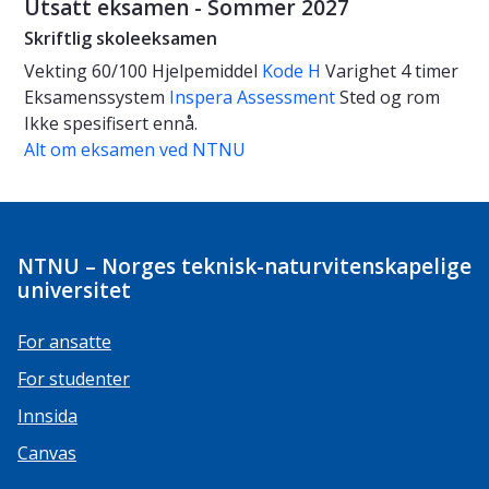
Utsatt eksamen - Sommer 2027
Skriftlig skoleeksamen
Vekting
60/100
Hjelpemiddel
Kode H
Varighet
4 timer
Eksamenssystem
Inspera Assessment
Sted og rom
Ikke spesifisert ennå.
Alt om eksamen ved NTNU
NTNU – Norges teknisk-naturvitenskapelige
universitet
For ansatte
For studenter
Innsida
Canvas