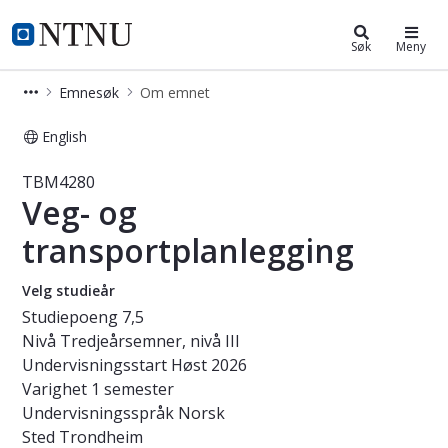
Studier
NTNU Hjemmeside
Søk
Meny
Emnesøk
Om emnet
English
Emne - Veg- og transportplanleggi
TBM4280
Veg- og
transportplanlegging
Velg studieår
Studiepoeng
7,5
Nivå
Tredjeårsemner, nivå III
Undervisningsstart
Høst 2026
Varighet
1 semester
Undervisningsspråk
Norsk
Sted
Trondheim