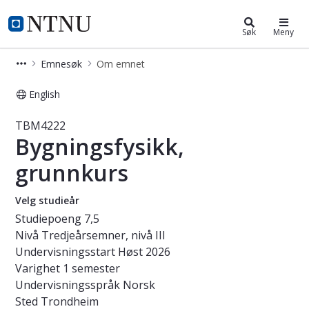
Studier
NTNU Hjemmeside
Søk
Meny
Emnesøk
Om emnet
English
Emne - Bygningsfysikk, grunnkurs 
TBM4222
Bygningsfysikk,
grunnkurs
Velg studieår
Studiepoeng
7,5
Nivå
Tredjeårsemner, nivå III
Undervisningsstart
Høst 2026
Varighet
1 semester
Undervisningsspråk
Norsk
Sted
Trondheim