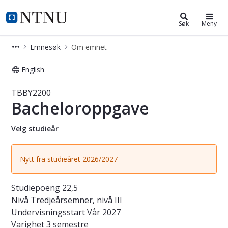
Studier
NTNU Hjemmeside
Søk
Meny
Emnesøk
Om emnet
English
Emne - Bacheloroppgave - TBBY220
TBBY2200
Bacheloroppgave
Velg studieår
Nytt fra studieåret 2026/2027
Studiepoeng
22,5
Nivå
Tredjeårsemner, nivå III
Undervisningsstart
Vår 2027
Varighet
3 semestre