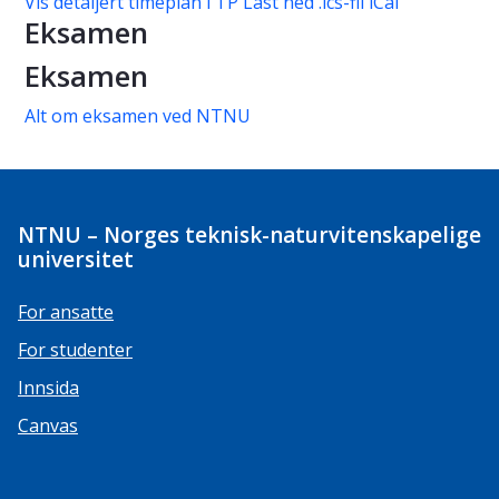
Vis detaljert timeplan i TP
Last ned .ics-fil iCal
Eksamen
Eksamen
Alt om eksamen ved NTNU
NTNU – Norges teknisk-naturvitenskapelige
universitet
For ansatte
For studenter
Innsida
Canvas