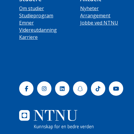
Om studier
Nyheter
Studieprogram
Arrangement
Emner
Jobbe ved NTNU
Videreutdanning
Karriere
Facebook
Instagram
Linkedin
Snapchat
Tiktok
Yout