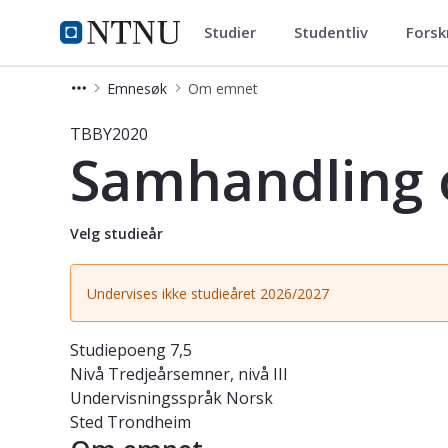
Studier
Studentliv
Forsk
Studier
NTNU Hjemmeside
Emnesøk
Om emnet
Emne - Samhandling og entreprenør
TBBY2020
Samhandling 
Velg studieår
Undervises ikke studieåret 2026/2027
Studiepoeng
7,5
Nivå
Tredjeårsemner, nivå III
Undervisningsspråk
Norsk
Sted
Trondheim