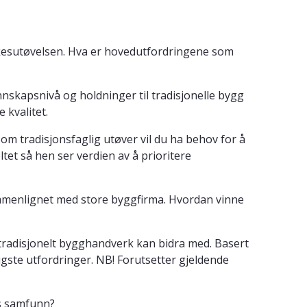
rkesutøvelsen. Hva er hovedutfordringene som
skapsnivå og holdninger til tradisjonelle bygg
 kvalitet.
m tradisjonsfaglig utøver vil du ha behov for å
tet så hen ser verdien av å prioritere
sammenlignet med store byggfirma. Hvordan vinne
 tradisjonelt bygghandverk kan bidra med. Basert
igste utfordringer. NB! Forutsetter gjeldende
ns samfunn?