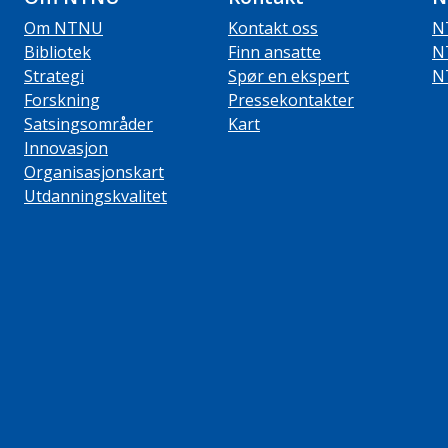
Om NTNU
Kontakt oss
N
Bibliotek
Finn ansatte
N
Strategi
Spør en ekspert
N
Forskning
Pressekontakter
Satsingsområder
Kart
Innovasjon
Organisasjonskart
Utdanningskvalitet
ube