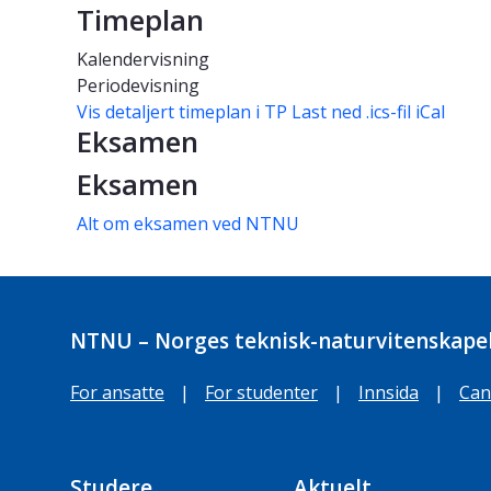
Timeplan
Kalendervisning
Periodevisning
Vis detaljert timeplan i TP
Last ned .ics-fil iCal
Eksamen
Eksamen
Alt om eksamen ved NTNU
NTNU – Norges teknisk-naturvitenskapel
For ansatte
|
For studenter
|
Innsida
|
Can
Studere
Aktuelt