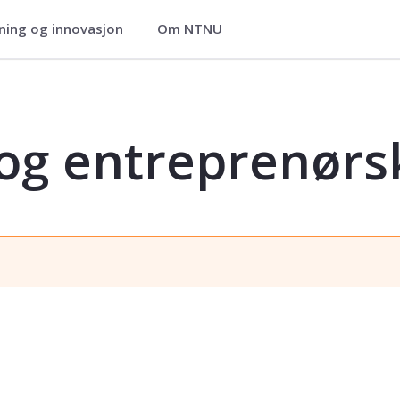
ning og innovasjon
Om NTNU
skap - TBBY2020
og entreprenørs