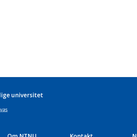
ige universitet
vas
Om NTNU
Kontakt
N