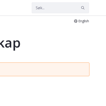
English
kap