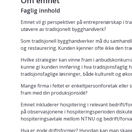
Om emnet
Faglig innhold
Emnet vil gi perspektiver på entreprenørskap i t
utøvere av tradisjonelt bygghandverk?
Som tradisjonell bygghandverker må du samhandle 
og restaurering. Kunden kjenner ofte ikke den tradi
Hvilke strategier kan vinne fram i anbudskonkurra
kunne gi kunden innføring i hva tradisjonsfaglig h
tradisjonsfaglige løsninger, både kulturelt og øk
Mange firma i feltet er enkeltpersonforetak elle
fram med din produksjonsidé?
Emnet inkluderer hospitering i relevant bedrift/f
på observasjonene i hospiteringsperioden diskuter
hospiteringsavtale mellom NTNU og bedrift/forval
Hva er gode driftsformer? Hvordan kan man skape