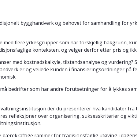
radisjonelt bygghandverk og behovet for samhandling for y
med flere yrkesgrupper som har forskjellig bakgrunn, kunn
sjonsfaglige konteksten, og velger derfor etter pris og ikke
nser med kostnadskalkyle, tilstandsanalyse og vurdering? So
andverk er og veilede kunden i finansieringsordninger på fel
onomisk.
r små bedrifter som har andre forutsetninger for å lykkes 
orvaltningsinstitusjon der du presenterer hva kandidater fra
es refleksjoner over organisering, suksesskriterier og vikt
tningsinstitusjon.
 bærekraftige rammer for tradisjonsfaglig utøving i dage