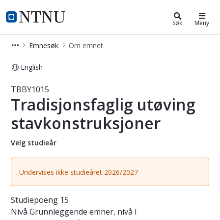
Studier
NTNU Hjemmeside
Søk
Meny
Emnesøk
Om emnet
English
Emne - Tradisjonsfaglig utøving st
TBBY1015
Tradisjonsfaglig utøving
stavkonstruksjoner
Velg studieår
Undervises ikke studieåret 2026/2027
Studiepoeng
15
Nivå
Grunnleggende emner, nivå I