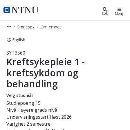
Studier
NTNU Hjemmeside
Søk
Meny
Emnesøk
Om emnet
English
Emne - Kreftsykepleie 1 - kreftsyk
SYT3560
Kreftsykepleie 1 -
kreftsykdom og
behandling
Velg studieår
Studiepoeng
15
Nivå
Høyere grads nivå
Undervisningsstart
Høst 2026
Varighet
2 semestre