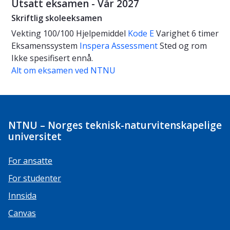
Utsatt eksamen - Vår 2027
Skriftlig skoleeksamen
Vekting
100/100
Hjelpemiddel
Kode E
Varighet
6 timer
Eksamenssystem
Inspera Assessment
Sted og rom
Ikke spesifisert ennå.
Alt om eksamen ved NTNU
NTNU – Norges teknisk-naturvitenskapelige
universitet
For ansatte
For studenter
Innsida
Canvas