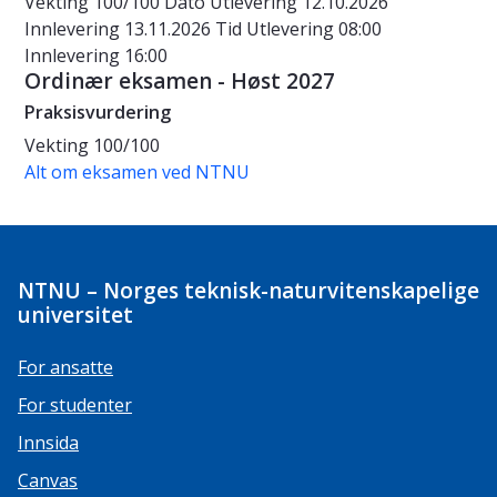
Vekting
100/100
Dato
Utlevering 12.10.2026
Innlevering 13.11.2026
Tid
Utlevering 08:00
Innlevering 16:00
Ordinær eksamen - Høst 2027
Praksisvurdering
Vekting
100/100
Alt om eksamen ved NTNU
NTNU – Norges teknisk-naturvitenskapelige
universitet
For ansatte
For studenter
Innsida
Canvas