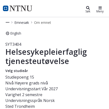
Studier
NTNU Hjemmeside
Søk
Meny
Emnesøk
Om emnet
English
Emne - Helsesykepleierfaglig tjenes
SYT3404
Helsesykepleierfaglig
tjenesteutøvelse
Velg studieår
Studiepoeng
15
Nivå
Høyere grads nivå
Undervisningsstart
Vår 2027
Varighet
2 semestre
Undervisningsspråk
Norsk
Sted
Trondheim