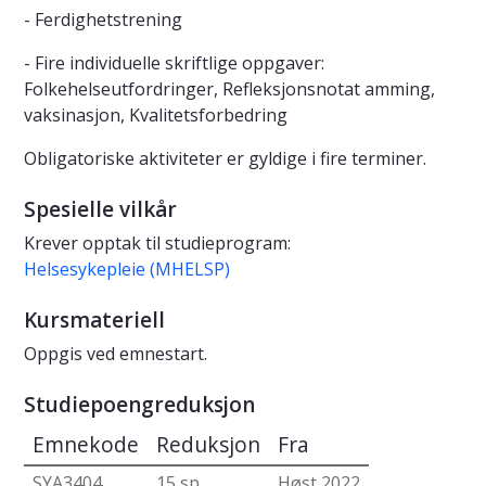
- Ferdighetstrening
- Fire individuelle skriftlige oppgaver:
Folkehelseutfordringer, Refleksjonsnotat amming,
vaksinasjon, Kvalitetsforbedring
Obligatoriske aktiviteter er gyldige i fire terminer.
Spesielle vilkår
Krever opptak til studieprogram:
Helsesykepleie (MHELSP)
Kursmateriell
Oppgis ved emnestart.
Studiepoengreduksjon
Emnekode
Reduksjon
Fra
SYA3404
15 sp
Høst 2022