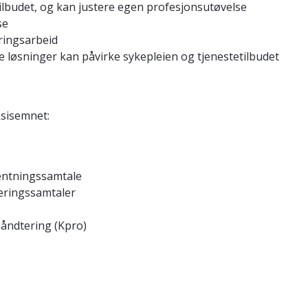
tilbudet, og kan justere egen profesjonsutøvelse
se
dringsarbeid
le løsninger kan påvirke sykepleien og tjenestetilbudet
ksisemnet:
rventningssamtale
rderingssamtaler
håndtering (Kpro)