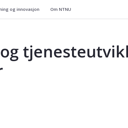
ning og innovasjon
Om NTNU
ikling - praksisstudier - SYT2300PSY
 og tjenesteutvikl
r