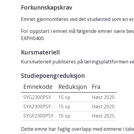
Forkunnskapskrav
Emnet gjennomføres ved det studiested som en er 
For oppstart i emnet må følgende emner være be
EXPH0400.
Kursmateriell
Kursmateriell publiseres på læringsplattformen v
Studiepoengreduksjon
Emnekode
Reduksjon
Fra
SYG2300PSY
15 sp
Høst 2020
SYA2300PSY
15 sp
Høst 2020
SYGF2300PSY
15 sp
Høst 2025
Dette emne har faglig overlapp med emnene i tabe