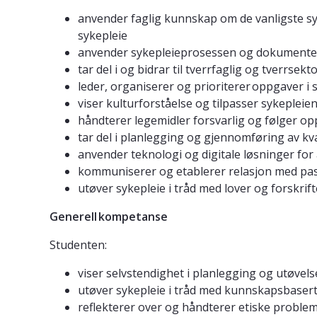
anvender faglig kunnskap om de vanligste sy
sykepleie
anvender sykepleieprosessen og dokumenter
tar del i og bidrar til tverrfaglig og tverrs
leder, organiserer og prioriterer oppgaver i
viser kulturforståelse og tilpasser sykepleie
håndterer legemidler forsvarlig og følger o
tar del i planlegging og gjennomføring av kva
anvender teknologi og digitale løsninger for
kommuniserer og etablerer relasjon med pa
utøver sykepleie i tråd med lover og forskri
Generell kompetanse
Studenten:
viser selvstendighet i planlegging og utøvels
utøver sykepleie i tråd med kunnskapsbasert
reflekterer over og håndterer etiske problem