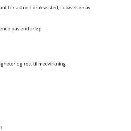
 for aktuelt praksissted, i utøvelsen av
gende pasientforløp
gheter og rett til medvirkning
n