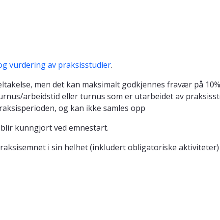
og vurdering av praksisstudier
.
ltakelse, men det kan maksimalt godkjennes fravær på 10% 
rnus/arbeidstid eller turnus som er utarbeidet av praksiss
praksisperioden, og kan ikke samles opp
 blir kunngjort ved emnestart.
raksisemnet i sin helhet (inkludert obligatoriske aktiviteter