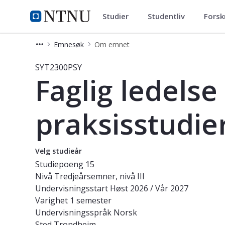
Studier
Studentliv
Forsk
Studier
NTNU Hjemmeside
Emnesøk
Om emnet
Emne - Faglig ledelse og tjenesteutv
SYT2300PSY
Faglig ledelse
praksisstudie
Velg studieår
Studiepoeng
15
Nivå
Tredjeårsemner, nivå III
Undervisningsstart
Høst 2026 / Vår 2027
Varighet
1 semester
Undervisningsspråk
Norsk
Sted
Trondheim