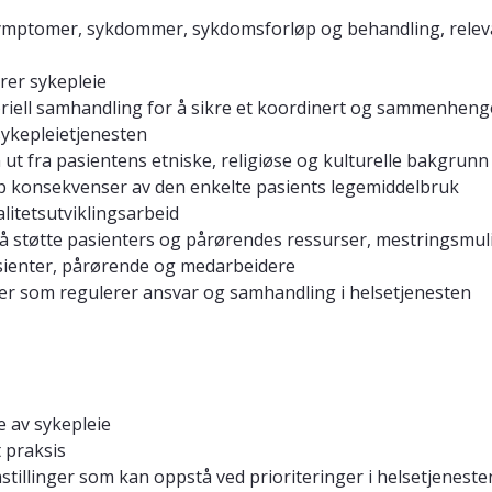
mptomer, sykdommer, sykdomsforløp og behandling, relevant
er sykepleie
ektoriell samhandling for å sikre et koordinert og sammenhen
 sykepleietjenesten
n ut fra pasientens etniske, religiøse og kulturelle bakgrunn
pp konsekvenser av den enkelte pasients legemiddelbruk
litetsutviklingsarbeid
 å støtte pasienters og pårørendes ressurser, mestringsmuli
sienter, pårørende og medarbeidere
fter som regulerer ansvar og samhandling i helsetjenesten
e av sykepleie
 praksis
stillinger som kan oppstå ved prioriteringer i helsetjeneste