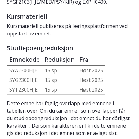
SYGF2103(HJE/MED/PSY/KIR) og EXPH0400.
Kursmateriell
Kursmateriell publiseres på læringsplattformen ved
oppstart av emnet.
Studiepoengreduksjon
Emnekode
Reduksjon
Fra
SYA2300HJE
15 sp
Høst 2025
SYG2300HJE
15 sp
Høst 2025
SYT2300HJE
15 sp
Høst 2025
Dette emne har faglig overlapp med emnene i
tabellen over. Om du tar emner som overlapper får
du studiepoengreduksjon i det emnet du har dårligst
karakter i. Dersom karakteren er lik i de to emnene
gis det reduksjon i det emnet som er avlagt sist.