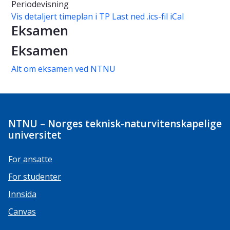
Periodevisning
Vis detaljert timeplan i TP
Last ned .ics-fil iCal
Eksamen
Eksamen
Alt om eksamen ved NTNU
NTNU – Norges teknisk-naturvitenskapelige
universitet
For ansatte
For studenter
Innsida
Canvas