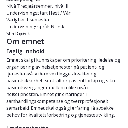
Nivå
Tredjeårsemner, nivå III
Undervisningsstart
Høst / Vår
Varighet
1 semester
Undervisningsspråk
Norsk
Sted
Gjøvik
Om emnet
Faglig innhold
Emnet skal gi kunnskaper om prioritering, ledelse og
organisering av helsetjenester på pasient- og
tjenestenivå. Videre vektlegges kvalitet og
pasientsikkerhet. Sentralt er pasientforløp og sikre
pasientoverganger mellom ulike nivå i
helsetjenesten. Emnet gir erfaringer i
samhandlingskompetanse og tverrprofesjonelt
samarbeid. Emnet skal også gi erfaring i å avdekke
behov for kvalitetsforbedring og tjenesteutvikling.