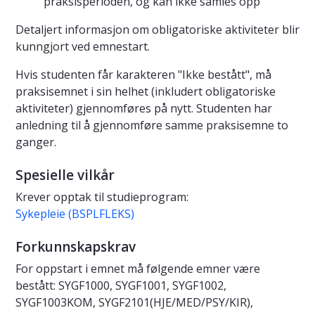
praksisperioden, og kan ikke samles opp
Detaljert informasjon om obligatoriske aktiviteter blir
kunngjort ved emnestart.
Hvis studenten får karakteren "Ikke bestått", må
praksisemnet i sin helhet (inkludert obligatoriske
aktiviteter) gjennomføres på nytt. Studenten har
anledning til å gjennomføre samme praksisemne to
ganger.
Spesielle vilkår
Krever opptak til studieprogram:
Sykepleie (BSPLFLEKS)
Forkunnskapskrav
For oppstart i emnet må følgende emner være
bestått: SYGF1000, SYGF1001, SYGF1002,
SYGF1003KOM, SYGF2101(HJE/MED/PSY/KIR),