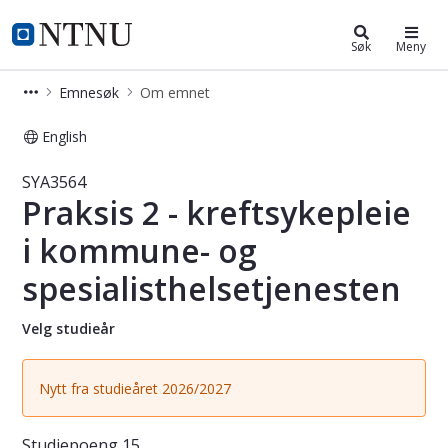
Studier
NTNU Hjemmeside
Søk
Meny
Emnesøk
Om emnet
English
Emne - Praksis 2 - kreftsykepleie i 
SYA3564
Praksis 2 - kreftsykepleie
i kommune- og
spesialisthelsetjenesten
Velg studieår
Nytt fra studieåret 2026/2027
Studiepoeng
15