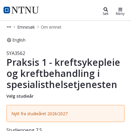
Studier
NTNU Hjemmeside
Søk
Meny
Emnesøk
Om emnet
English
Emne - Praksis 1 - kreftsykepleie og
SYA3562
Praksis 1 - kreftsykepleie
og kreftbehandling i
spesialisthelsetjenesten
Velg studieår
Nytt fra studieåret 2026/2027
Studiepoeng
7,5