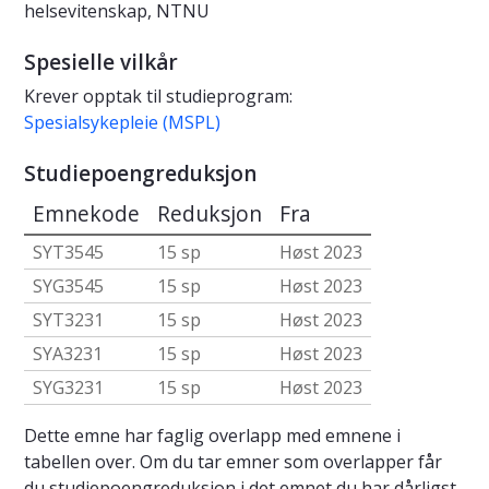
helsevitenskap, NTNU
Spesielle vilkår
Krever opptak til studieprogram:
Spesialsykepleie (MSPL)
Studiepoengreduksjon
Emnekode
Reduksjon
Fra
SYT3545
15 sp
Høst 2023
SYG3545
15 sp
Høst 2023
SYT3231
15 sp
Høst 2023
SYA3231
15 sp
Høst 2023
SYG3231
15 sp
Høst 2023
Dette emne har faglig overlapp med emnene i
tabellen over. Om du tar emner som overlapper får
du studiepoengreduksjon i det emnet du har dårligst