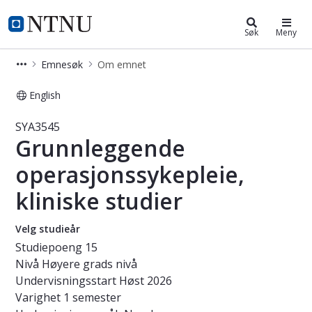
Studier
NTNU Hjemmeside
Søk
Meny
Emnesøk
Om emnet
English
Emne - Grunnleggende operasjonssyke
SYA3545
Grunnleggende
operasjonssykepleie,
kliniske studier
Velg studieår
Studiepoeng
15
Nivå
Høyere grads nivå
Undervisningsstart
Høst 2026
Varighet
1 semester