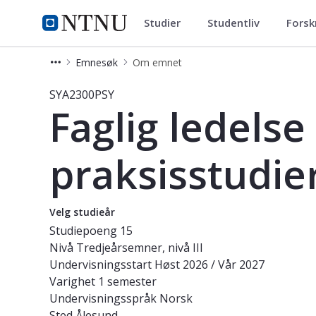
Studier
Studentliv
Forsk
Studier
NTNU Hjemmeside
Emnesøk
Om emnet
Emne - Faglig ledelse og tjenesteutv
SYA2300PSY
Faglig ledelse
praksisstudie
Velg studieår
Studiepoeng
15
Nivå
Tredjeårsemner, nivå III
Undervisningsstart
Høst 2026 / Vår 2027
Varighet
1 semester
Undervisningsspråk
Norsk
Sted
Ålesund