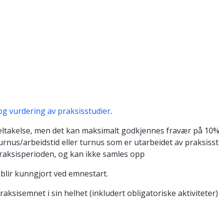
og vurdering av praksisstudier
.
ltakelse, men det kan maksimalt godkjennes fravær på 10% 
rnus/arbeidstid eller turnus som er utarbeidet av praksiss
praksisperioden, og kan ikke samles opp
 blir kunngjort ved emnestart.
raksisemnet i sin helhet (inkludert obligatoriske aktiviteter