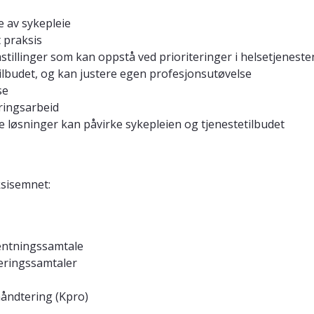
e av sykepleie
 praksis
stillinger som kan oppstå ved prioriteringer i helsetjeneste
tilbudet, og kan justere egen profesjonsutøvelse
se
dringsarbeid
le løsninger kan påvirke sykepleien og tjenestetilbudet
ksisemnet:
rventningssamtale
rderingssamtaler
håndtering (Kpro)