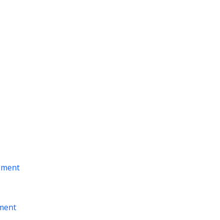
sment
ment