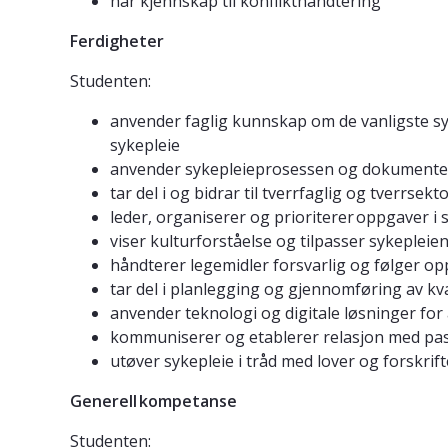
har kjennskap til konflikthåndtering
Ferdigheter
Studenten:
anvender faglig kunnskap om de vanligste sy
sykepleie
anvender sykepleieprosessen og dokumenter
tar del i og bidrar til tverrfaglig og tverrs
leder, organiserer og prioriterer oppgaver i
viser kulturforståelse og tilpasser sykepleie
håndterer legemidler forsvarlig og følger o
tar del i planlegging og gjennomføring av kva
anvender teknologi og digitale løsninger for
kommuniserer og etablerer relasjon med pa
utøver sykepleie i tråd med lover og forskri
Generell kompetanse
Studenten: