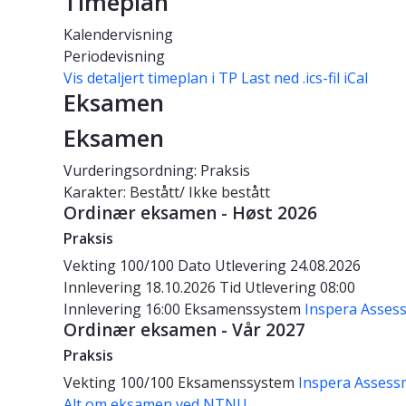
Timeplan
Kalendervisning
Periodevisning
Vis detaljert timeplan i TP
Last ned .ics-fil iCal
Eksamen
Eksamen
Vurderingsordning: Praksis
Karakter: Bestått/ Ikke bestått
Ordinær eksamen - Høst 2026
Praksis
Vekting
100/100
Dato
Utlevering 24.08.2026
Innlevering 18.10.2026
Tid
Utlevering 08:00
Innlevering 16:00
Eksamenssystem
Inspera Asses
Ordinær eksamen - Vår 2027
Praksis
Vekting
100/100
Eksamenssystem
Inspera Assess
Alt om eksamen ved NTNU