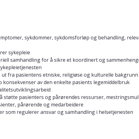
mptomer, sykdommer, sykdomsforløp og behandling, relevant
er sykepleie
ektoriell samhandling for å sikre et koordinert og sammenhen
 sykepleietjenesten
n ut fra pasientens etniske, religiøse og kulturelle bakgrunn
pp konsekvenser av den enkelte pasients legemiddelbruk
litetsutviklingsarbeid
 å støtte pasienters og pårørendes ressurser, mestringsmuli
sienter, pårørende og medarbeidere
fter som regulerer ansvar og samhandling i helsetjenesten