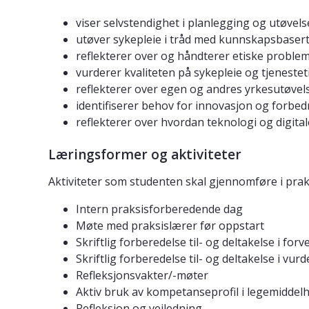
viser selvstendighet i planlegging og utøvels
utøver sykepleie i tråd med kunnskapsbasert
reflekterer over og håndterer etiske problem
vurderer kvaliteten på sykepleie og tjeneste
reflekterer over egen og andres yrkesutøvel
identifiserer behov for innovasjon og forbe
reflekterer over hvordan teknologi og digita
Læringsformer og aktiviteter
Aktiviteter som studenten skal gjennomføre i pra
Intern praksisforberedende dag
Møte med praksislærer før oppstart
Skriftlig forberedelse til- og deltakelse i fo
Skriftlig forberedelse til- og deltakelse i vu
Refleksjonsvakter/-møter
Aktiv bruk av kompetanseprofil i legemiddel
Refleksjon og veiledning