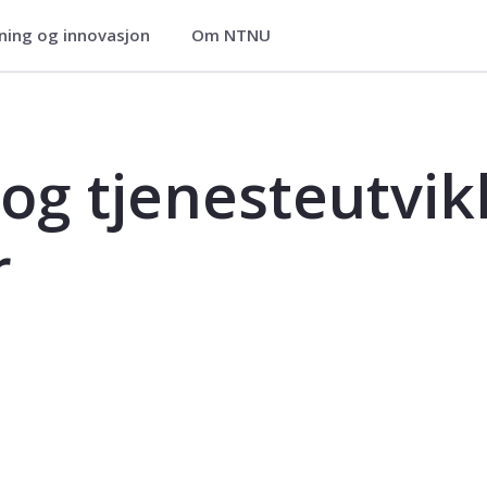
ning og innovasjon
Om NTNU
ikling - praksisstudier - SYA2300PSY
 og tjenesteutvikl
r