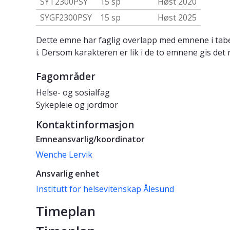
SYT2300PSY
15 sp
Høst 2020
SYGF2300PSY
15 sp
Høst 2025
Dette emne har faglig overlapp med emnene i tabe
i. Dersom karakteren er lik i de to emnene gis det 
Fagområder
Helse- og sosialfag
Sykepleie og jordmor
Kontaktinformasjon
Emneansvarlig/koordinator
Wenche Lervik
Ansvarlig enhet
Institutt for helsevitenskap Ålesund
Timeplan