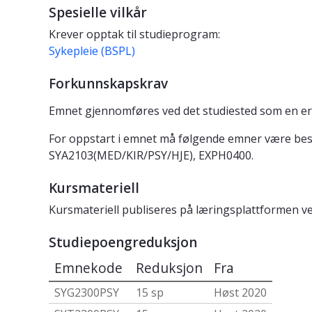
Spesielle vilkår
Krever opptak til studieprogram:
Sykepleie (BSPL)
Forkunnskapskrav
Emnet gjennomføres ved det studiested som en er 
For oppstart i emnet må følgende emner være be
SYA2103(MED/KIR/PSY/HJE), EXPH0400.
Kursmateriell
Kursmateriell publiseres på læringsplattformen v
Studiepoengreduksjon
Emnekode
Reduksjon
Fra
SYG2300PSY
15 sp
Høst 2020