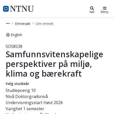
Studier
NTNU Hjemmeside
Søk
Meny
Emnesøk
Om emnet
English
Emne - Samfunnsvitenskapelige pers
SOS8538
Samfunnsvitenskapelige
perspektiver på miljø,
klima og bærekraft
Velg studieår
Studiepoeng
10
Nivå
Doktorgradsnivå
Undervisningsstart
Høst 2026
Varighet
1 semester