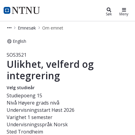
Studier
NTNU Hjemmeside
Søk
Meny
Emnesøk
Om emnet
English
Emne - Ulikhet, velferd og integreri
SOS3521
Ulikhet, velferd og
integrering
Velg studieår
Studiepoeng
15
Nivå
Høyere grads nivå
Undervisningsstart
Høst 2026
Varighet
1 semester
Undervisningsspråk
Norsk
Sted
Trondheim