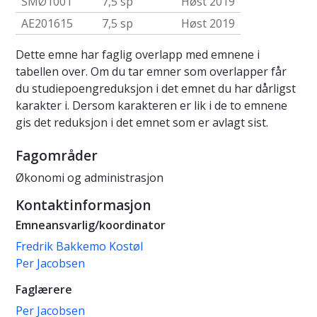
SMØ1001
7,5 sp
Høst 2019
AE201615
7,5 sp
Høst 2019
Dette emne har faglig overlapp med emnene i
tabellen over. Om du tar emner som overlapper får
du studiepoengreduksjon i det emnet du har dårligst
karakter i. Dersom karakteren er lik i de to emnene
gis det reduksjon i det emnet som er avlagt sist.
Fagområder
Økonomi og administrasjon
Kontaktinformasjon
Emneansvarlig/koordinator
Fredrik Bakkemo Kostøl
Per Jacobsen
Faglærere
Per Jacobsen