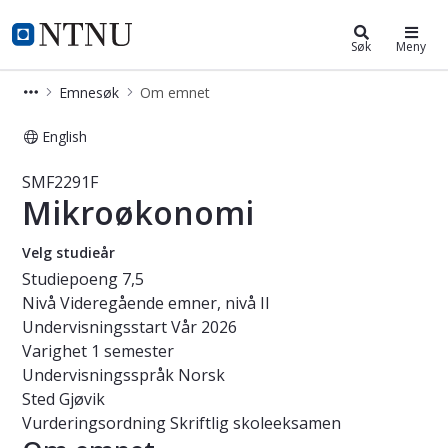
Studier
NTNU Hjemmeside
Søk
Meny
Emnesøk
Om emnet
English
Emne - Mikroøkonomi - SMF2291F
SMF2291F
Mikroøkonomi
Velg studieår
Studiepoeng
7,5
Nivå
Videregående emner, nivå II
Undervisningsstart
Vår 2026
Varighet
1 semester
Undervisningsspråk
Norsk
Sted
Gjøvik
Vurderingsordning
Skriftlig skoleeksamen