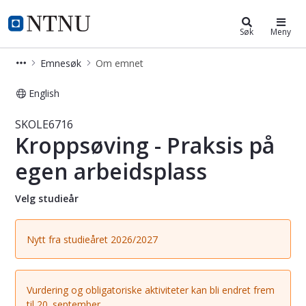
Studier
NTNU Hjemmeside
Søk
Meny
Emnesøk
Om emnet
English
Emne - Kroppsøving - Praksis på eg
SKOLE6716
Kroppsøving - Praksis på
egen arbeidsplass
Velg studieår
Nytt fra studieåret 2026/2027
Vurdering og obligatoriske aktiviteter kan bli endret frem
til 20. september.