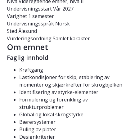
Nivå
Videregående emner, nivå II
Undervisningsstart
Vår 2027
Varighet
1 semester
Undervisningsspråk
Norsk
Sted
Ålesund
Vurderingsordning
Samlet karakter
Om emnet
Faglig innhold
Kraftgang
Lastkondisjoner for skip, etablering av
momenter og skjærkrefter for skrogbjelken
Identifisering av styrke-elementer
Formulering og forenkling av
strukturproblemer
Global og lokal skrogstyrke
Bærersystemer
Buling av plater
Designkriterier