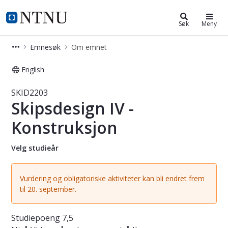
Studier
NTNU Hjemmeside
Søk
Meny
Emnesøk
Om emnet
English
Emne - Skipsdesign IV - Konstruksjo
SKID2203
Skipsdesign IV -
Konstruksjon
Velg studieår
Vurdering og obligatoriske aktiviteter kan bli endret frem
til 20. september.
Studiepoeng
7,5