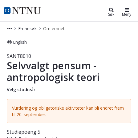
Studier
NTNU Hjemmeside
Søk
Meny
Emnesøk
Om emnet
English
Emne - Selvvalgt pensum - antropol
SANT8010
Selvvalgt pensum -
antropologisk teori
Velg studieår
Vurdering og obligatoriske aktiviteter kan bli endret frem
til 20. september.
Studiepoeng
5