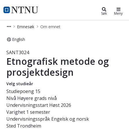
Studier
NTNU Hjemmeside
Søk
Meny
Emnesøk
Om emnet
English
Emne - Etnografisk metode og pros
SANT3024
Etnografisk metode og
prosjektdesign
Velg studieår
Studiepoeng
15
Nivå
Høyere grads nivå
Undervisningsstart
Høst 2026
Varighet
1 semester
Undervisningsspråk
Engelsk og norsk
Sted
Trondheim