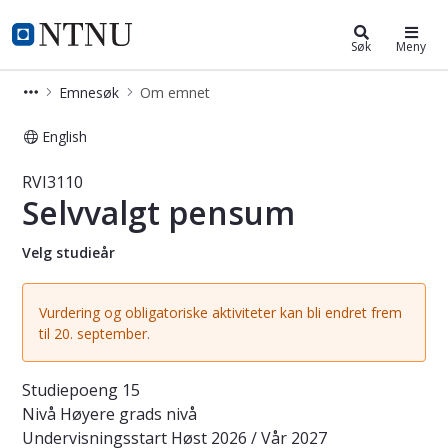
Studier
NTNU Hjemmeside
Søk
Meny
Emnesøk
Om emnet
English
Emne - Selvvalgt pensum - RVI3110
RVI3110
Selvvalgt pensum
Velg studieår
Vurdering og obligatoriske aktiviteter kan bli endret frem
til 20. september.
Studiepoeng
15
Nivå
Høyere grads nivå
Undervisningsstart
Høst 2026 / Vår 2027