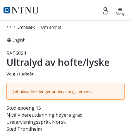
Studier
NTNU Hjemmeside
Søk
Meny
Emnesøk
Om emnet
English
Emne - Ultralyd av hofte/lyske - RA
RAT6004
Ultralyd av hofte/lyske
Velg studieår
Det tilbys ikke lenger undervisning i emnet.
Studiepoeng
15
Nivå
Videreutdanning høyere grad
Undervisningsspråk
Norsk
Sted
Trondheim