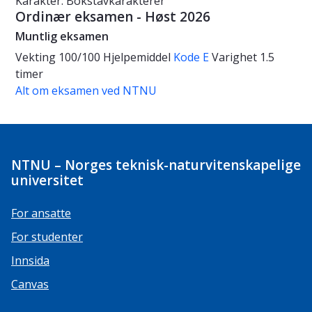
Karakter: Bokstavkarakterer
Ordinær eksamen - Høst 2026
Muntlig eksamen
Vekting
100/100
Hjelpemiddel
Kode E
Varighet
1.5
timer
Alt om eksamen ved NTNU
NTNU – Norges teknisk-naturvitenskapelige
universitet
For ansatte
For studenter
Innsida
Canvas