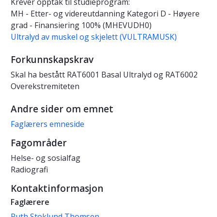
Krever opptak til studieprogram:
MH - Etter- og videreutdanning Kategori D - Høyere
grad - Finansiering 100% (MHEVUDH0)
Ultralyd av muskel og skjelett (VULTRAMUSK)
Forkunnskapskrav
Skal ha bestått RAT6001 Basal Ultralyd og RAT6002
Overekstremiteten
Andre sider om emnet
Faglærers emneside
Fagområder
Helse- og sosialfag
Radiografi
Kontaktinformasjon
Faglærere
Ruth Stoklund Thomsen