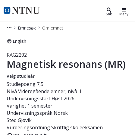
Studier
NTNU Hjemmeside
Søk
Meny
Emnesøk
Om emnet
English
Emne - Magnetisk resonans (MR) - 
RAG2202
Magnetisk resonans (MR)
Velg studieår
Studiepoeng
7,5
Nivå
Videregående emner, nivå II
Undervisningsstart
Høst 2026
Varighet
1 semester
Undervisningsspråk
Norsk
Sted
Gjøvik
Vurderingsordning
Skriftlig skoleeksamen