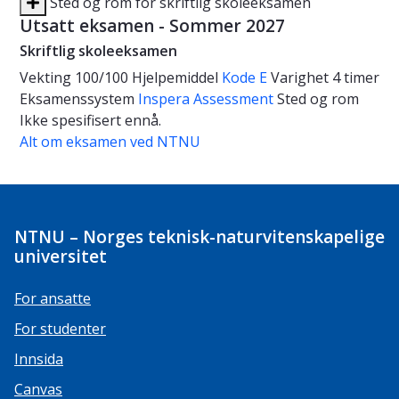
Sted og rom for skriftlig skoleeksamen
Utsatt eksamen - Sommer 2027
Skriftlig skoleeksamen
Vekting
100/100
Hjelpemiddel
Kode E
Varighet
4 timer
Eksamenssystem
Inspera Assessment
Sted og rom
Ikke spesifisert ennå.
Alt om eksamen ved NTNU
NTNU – Norges teknisk-naturvitenskapelige
universitet
For ansatte
For studenter
Innsida
Canvas