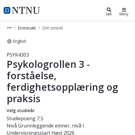
Studier
NTNU Hjemmeside
Søk
Meny
Emnesøk
Om emnet
English
Emne - Psykologrollen 3 - forståelse
PSYK4303
Psykologrollen 3 -
forståelse,
ferdighetsopplæring og
praksis
Velg studieår
Studiepoeng
7,5
Nivå
Grunnleggende emner, nivå I
Undervisningsstart
Høst 2026