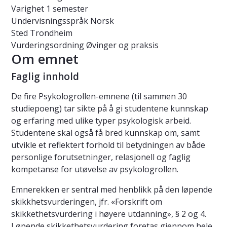
Varighet
1 semester
Undervisningsspråk
Norsk
Sted
Trondheim
Vurderingsordning
Øvinger og praksis
Om emnet
Faglig innhold
De fire Psykologrollen-emnene (til sammen 30
studiepoeng) tar sikte på å gi studentene kunnskap
og erfaring med ulike typer psykologisk arbeid.
Studentene skal også få bred kunnskap om, samt
utvikle et reflektert forhold til betydningen av både
personlige forutsetninger, relasjonell og faglig
kompetanse for utøvelse av psykologrollen.
Emnerekken er sentral med henblikk på den løpende
skikkhetsvurderingen, jfr. «Forskrift om
skikkethetsvurdering i høyere utdanning», § 2 og 4.
Løpende skikkethetsvurdering foretas gjennom hele