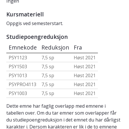
Ingen
Kursmateriell
Oppgis ved semesterstart.
Studiepoengreduksjon
Emnekode
Reduksjon
Fra
PSY1123
7,5 sp
Høst 2021
PSY1503
7,5 sp
Høst 2021
PSY1013
7,5 sp
Høst 2021
PSYPRO4113
7,5 sp
Høst 2021
PSY1003
7,5 sp
Høst 2021
Dette emne har faglig overlapp med emnene i
tabellen over. Om du tar emner som overlapper får
du studiepoengreduksjon i det emnet du har dårligst
karakter i. Dersom karakteren er lik i de to emnene