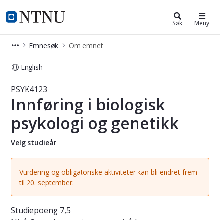
Studier
NTNU Hjemmeside
Søk
Meny
Emnesøk
Om emnet
English
Emne - Innføring i biologisk psykolo
PSYK4123
Innføring i biologisk
psykologi og genetikk
Velg studieår
Vurdering og obligatoriske aktiviteter kan bli endret frem
til 20. september.
Studiepoeng
7,5