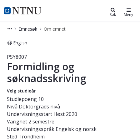
Studier
NTNU Hjemmeside
Søk
Meny
Emnesøk
Om emnet
English
Emne - Formidling og søknadsskrivi
PSY8007
Formidling og
søknadsskriving
Velg studieår
Studiepoeng
10
Nivå
Doktorgrads nivå
Undervisningsstart
Høst 2020
Varighet
2 semestre
Undervisningsspråk
Engelsk og norsk
Sted
Trondheim