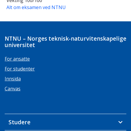
Vekting
100/100
Alt om eksamen ved NTNU
NTNU – Norges teknisk-naturvitenskapelige
universitet
For ansatte
For studenter
Innsida
Canvas
Studere