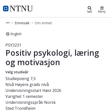
Studier
NTNU Hjemmeside
Søk
Meny
Emnesøk
Om emnet
English
Emne - Positiv psykologi, læring og
PSY3231
Positiv psykologi, læring
og motivasjon
Velg studieår
Studiepoeng
7,5
Nivå
Høyere grads nivå
Undervisningsstart
Høst 2026
Varighet
1 semester
Undervisningsspråk
Norsk
Sted
Trondheim