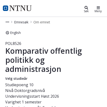
Studier
NTNU Hjemmeside
Søk
Meny
Emnesøk
Om emnet
English
Emne - Komparativ offentlig politik
POL8526
Komparativ offentlig
politikk og
administrasjon
Velg studieår
Studiepoeng
10
Nivå
Doktorgradsnivå
Undervisningsstart
Høst 2026
Varighet
1 semester