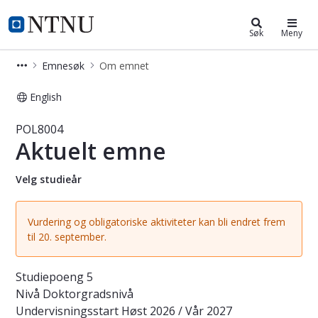
Studier
NTNU Hjemmeside
Søk
Meny
Emnesøk
Om emnet
English
Emne - Aktuelt emne - POL8004
POL8004
Aktuelt emne
Velg studieår
Vurdering og obligatoriske aktiviteter kan bli endret frem
til 20. september.
Studiepoeng
5
Nivå
Doktorgradsnivå
Undervisningsstart
Høst 2026 / Vår 2027