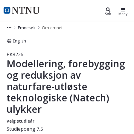
Studier
NTNU Hjemmeside
Søk
Meny
Emnesøk
Om emnet
English
Emne - Modellering, forebygging og 
PK8226
Modellering, forebygging
og reduksjon av
naturfare-utløste
teknologiske (Natech)
ulykker
Velg studieår
Studiepoeng
7,5