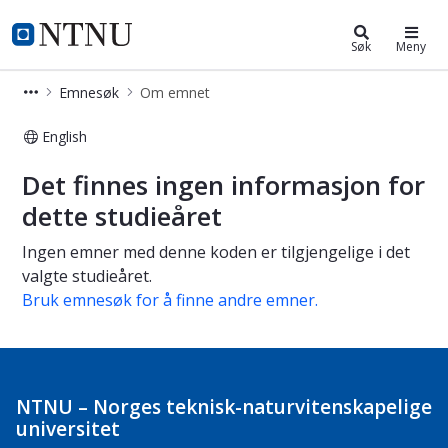
Studier
NTNU Hjemmeside
Søk
Meny
Emnesøk
Om emnet
English
Om emnet
Det finnes ingen informasjon for
dette studieåret
Ingen emner med denne koden er tilgjengelige i det
valgte studieåret.
Bruk emnesøk for å finne andre emner.
NTNU – Norges teknisk-naturvitenskapelige
universitet