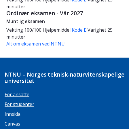
minutter
Ordinær eksamen - Vår 2027
Muntlig eksamen
Vekting
100/100
Hjelpemiddel
Kode E
Varighet
25
minutter
Alt om eksamen ved NTNU
NTNU – Norges teknisk-naturvitenskapelige
universitet
For ansatte
For studenter
Innsida
Canvas