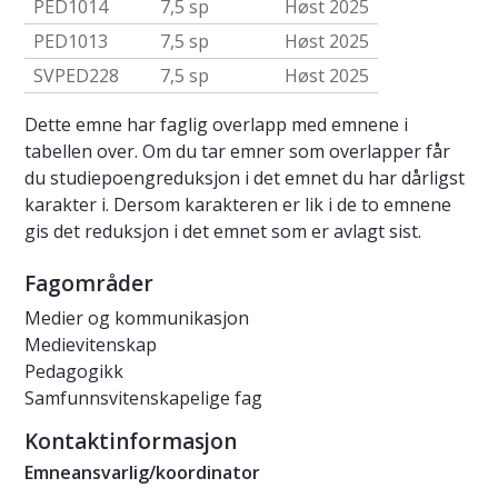
PED1014
7,5 sp
Høst 2025
PED1013
7,5 sp
Høst 2025
SVPED228
7,5 sp
Høst 2025
Dette emne har faglig overlapp med emnene i
tabellen over. Om du tar emner som overlapper får
du studiepoengreduksjon i det emnet du har dårligst
karakter i. Dersom karakteren er lik i de to emnene
gis det reduksjon i det emnet som er avlagt sist.
Fagområder
Medier og kommunikasjon
Medievitenskap
Pedagogikk
Samfunnsvitenskapelige fag
Kontaktinformasjon
Emneansvarlig/koordinator