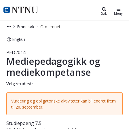
Studier
NTNU Hjemmeside
Søk
Meny
Emnesøk
Om emnet
English
Emne - Mediepedagogikk og medie
PED2014
Mediepedagogikk og
mediekompetanse
Velg studieår
Vurdering og obligatoriske aktiviteter kan bli endret frem
til 20. september.
Studiepoeng
7,5