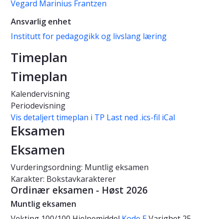
Vegard Marinius Frantzen
Ansvarlig enhet
Institutt for pedagogikk og livslang læring
Timeplan
Timeplan
Kalendervisning
Periodevisning
Vis detaljert timeplan i TP
Last ned .ics-fil iCal
Eksamen
Eksamen
Vurderingsordning: Muntlig eksamen
Karakter: Bokstavkarakterer
Ordinær eksamen - Høst 2026
Muntlig eksamen
Vekting
100/100
Hjelpemiddel
Kode E
Varighet
25