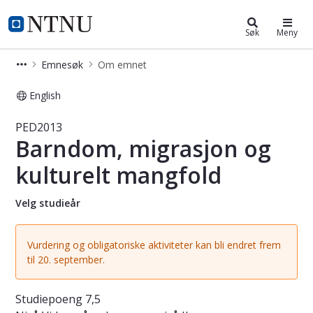
Studier
NTNU Hjemmeside
Søk
Meny
Emnesøk
Om emnet
English
Emne - Barndom, migrasjon og kult
PED2013
Barndom, migrasjon og
kulturelt mangfold
Velg studieår
Vurdering og obligatoriske aktiviteter kan bli endret frem
til 20. september.
Studiepoeng
7,5