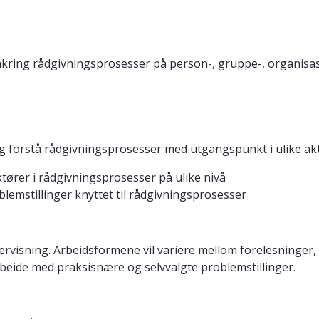
 omkring rådgivningsprosesser på person-, gruppe-, organis
 og forstå rådgivningsprosesser med utgangspunkt i ulike akt
tører i rådgivningsprosesser på ulike nivå
oblemstillinger knyttet til rådgivningsprosesser
visning. Arbeidsformene vil variere mellom forelesninger, 
rbeide med praksisnære og selvvalgte problemstillinger.