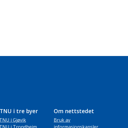
TNU i tre byer
Om nettstedet
TNU i Gjøvik
Bruk av
TNU i Trondheim
informasjonskapsler