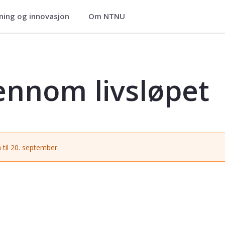
ning og innovasjon
Om NTNU
t - PED2012
ennom livsløpet
 til 20. september.