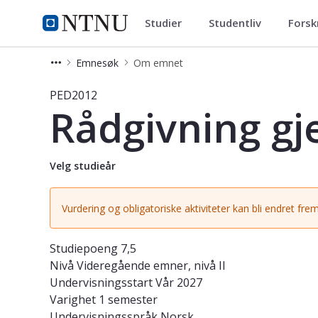
Studier
Studentliv
Forsk
Studier
NTNU Hjemmeside
Emnesøk
Om emnet
Emne - Rådgivning gjennom livsløpe
PED2012
Rådgivning gj
Velg studieår
Vurdering og obligatoriske aktiviteter kan bli endret frem
Studiepoeng
7,5
Nivå
Videregående emner, nivå II
Undervisningsstart
Vår 2027
Varighet
1 semester
Undervisningsspråk
Norsk