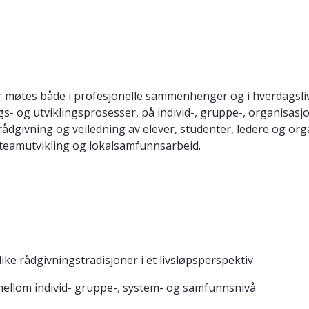
 møtes både i profesjonelle sammenhenger og i hverdagslive
gs- og utviklingsprosesser, på individ-, gruppe-, organisa
dgivning og veiledning av elever, studenter, ledere og orga
, teamutvikling og lokalsamfunnsarbeid.
ke rådgivningstradisjoner i et livsløpsperspektiv
ellom individ- gruppe-, system- og samfunnsnivå