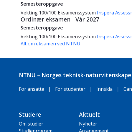
Semesteroppgave
Vekting
100/100
Eksamenssystem
Inspera Assess
Ordinær eksamen - Vår 2027
Semesteroppgave
Vekting
100/100
Eksamenssystem
Inspera Assess
Alt om eksamen ved NTNU
NTNU – Norges teknisk-naturvitenskapel
For ansatte
|
For studenter
|
Innsida
|
Can
Studere
Aktuelt
Om studier
Nyheter
Studieprogram
Arrangement