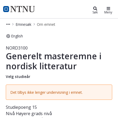
Studier
NTNU Hjemmeside
Søk
Meny
Emnesøk
Om emnet
English
Emne - Generelt masteremne i nordi
NORD3100
Generelt masteremne i
nordisk litteratur
Velg studieår
Det tilbys ikke lenger undervisning i emnet.
Studiepoeng
15
Nivå
Høyere grads nivå