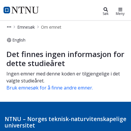
Studier
NTNU Hjemmeside
Søk
Meny
Emnesøk
Om emnet
English
Om emnet
Det finnes ingen informasjon for
dette studieåret
Ingen emner med denne koden er tilgjengelige i det
valgte studieåret.
Bruk emnesøk for å finne andre emner.
NTNU – Norges teknisk-naturvitenskapelige
universitet