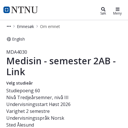
Studier
NTNU Hjemmeside
Søk
Meny
Emnesøk
Om emnet
English
Emne - Medisin - semester 2AB - Li
MDA4030
Medisin - semester 2AB -
Link
Velg studieår
Studiepoeng
60
Nivå
Tredjeårsemner, nivå III
Undervisningsstart
Høst 2026
Varighet
2 semestre
Undervisningsspråk
Norsk
Sted
Ålesund