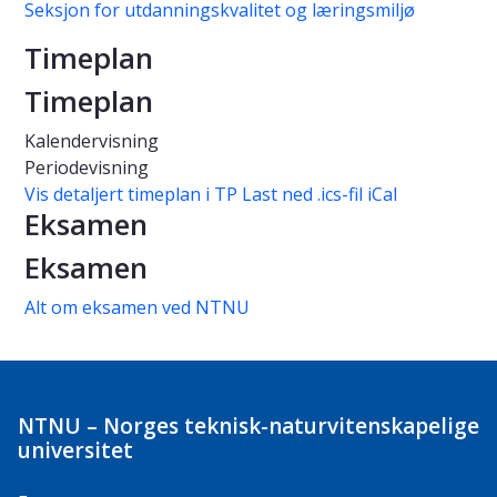
Seksjon for utdanningskvalitet og læringsmiljø
Timeplan
Timeplan
Kalendervisning
Periodevisning
Vis detaljert timeplan i TP
Last ned .ics-fil iCal
Eksamen
Eksamen
Alt om eksamen ved NTNU
NTNU – Norges teknisk-naturvitenskapelige
universitet