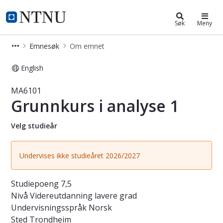
Studier
NTNU Hjemmeside
Søk
Meny
Emnesøk
Om emnet
English
Emne - Grunnkurs i analyse 1 - MA6
MA6101
Grunnkurs i analyse 1
Velg studieår
Undervises ikke studieåret 2026/2027
Studiepoeng
7,5
Nivå
Videreutdanning lavere grad
Undervisningsspråk
Norsk
Sted
Trondheim