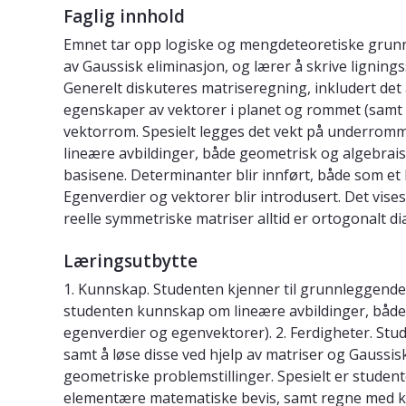
Faglig innhold
Emnet tar opp logiske og mengdeteoretiske grunnb
av Gaussisk eliminasjon, og lærer å skrive ligni
Generelt diskuteres matriseregning, inkludert det 
egenskaper av vektorer i planet og rommet (samt 
vektorrom. Spesielt legges det vekt på underromm
lineære avbildinger, både geometrisk og algebrai
basisene. Determinanter blir innført, både som et 
Egenverdier og vektorer blir introdusert. Det vise
reelle symmetriske matriser alltid er ortogonalt d
Læringsutbytte
1. Kunnskap. Studenten kjenner til grunnleggende
studenten kunnskap om lineære avbildinger, både 
egenverdier og egenvektorer). 2. Ferdigheter. Stu
samt å løse disse ved hjelp av matriser og Gaussisk
geometriske problemstillinger. Spesielt er studen
elementære matematiske bevis, samt regne med ko