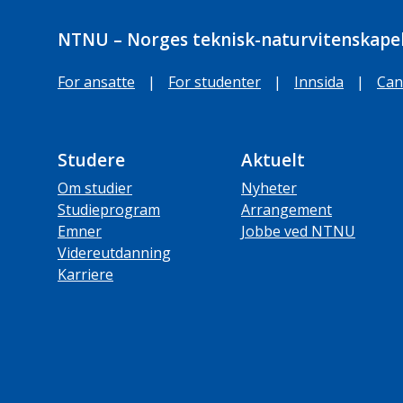
NTNU – Norges teknisk-naturvitenskapel
For ansatte
|
For studenter
|
Innsida
|
Can
Studere
Aktuelt
Om studier
Nyheter
Studieprogram
Arrangement
Emner
Jobbe ved NTNU
Videreutdanning
Karriere