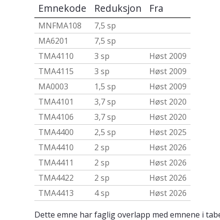
Emnekode
Reduksjon
Fra
MNFMA108
7,5 sp
MA6201
7,5 sp
TMA4110
3 sp
Høst 2009
TMA4115
3 sp
Høst 2009
MA0003
1,5 sp
Høst 2009
TMA4101
3,7 sp
Høst 2020
TMA4106
3,7 sp
Høst 2020
TMA4400
2,5 sp
Høst 2025
TMA4410
2 sp
Høst 2026
TMA4411
2 sp
Høst 2026
TMA4422
2 sp
Høst 2026
TMA4413
4 sp
Høst 2026
Dette emne har faglig overlapp med emnene i tabe