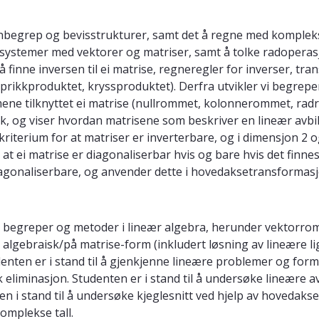
egrep og bevisstrukturer, samt det å regne med komplekse 
ngssystemer med vektorer og matriser, samt å tolke radoper
å finne inversen til ei matrise, regneregler for inverser, 
prikkproduktet, kryssproduktet). Derfra utvikler vi begrep
ene tilknyttet ei matrise (nullrommet, kolonnerommet, radr
sk, og viser hvordan matrisene som beskriver en lineær avb
kriterium for at matriser er inverterbare, og i dimensjon 2 o
s at ei matrise er diagonaliserbar hvis og bare hvis det finne
iagonaliserbare, og anvender dette i hovedaksetransformasjo
 begreper og metoder i lineær algebra, herunder vektorrom
algebraisk/på matrise-form (inkludert løsning av lineære l
denten er i stand til å gjenkjenne lineære problemer og for
 eliminasjon. Studenten er i stand til å undersøke lineære av
ten i stand til å undersøke kjeglesnitt ved hjelp av hovedak
mplekse tall.