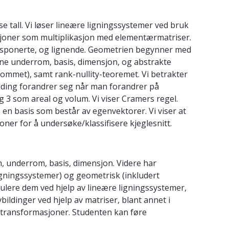
tall. Vi løser lineære ligningssystemer ved bruk
asjoner som multiplikasjon med elementærmatriser.
transponerte, og lignende. Geometrien begynner med
ene underrom, basis, dimensjon, og abstrakte
ommet), samt rank-nullity-teoremet. Vi betrakter
ilding forandrer seg når man forandrer på
g 3 som areal og volum. Vi viser Cramers regel.
s en basis som består av egenvektorer. Vi viser at
ner for å undersøke/klassifisere kjeglesnitt.
, underrom, basis, dimensjon. Videre har
igningssystemer) og geometrisk (inkludert
mulere dem ved hjelp av lineære ligningssystemer,
bildinger ved hjelp av matriser, blant annet i
setransformasjoner. Studenten kan føre