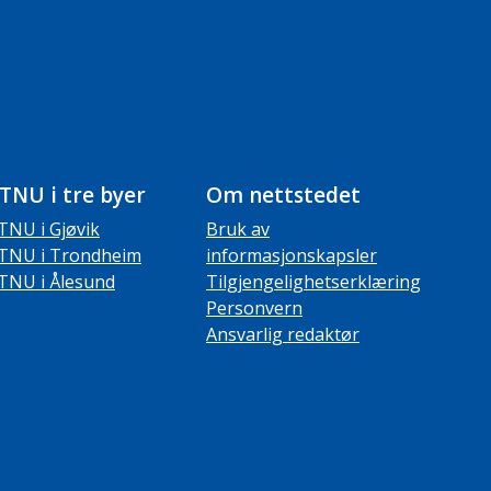
TNU i tre byer
Om nettstedet
TNU i Gjøvik
Bruk av
TNU i Trondheim
informasjonskapsler
TNU i Ålesund
Tilgjengelighetserklæring
Personvern
Ansvarlig redaktør