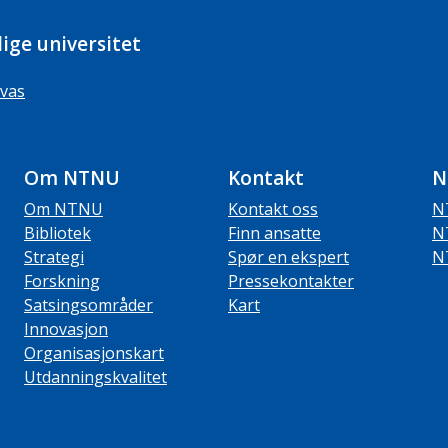
ige universitet
vas
Om NTNU
Kontakt
N
Om NTNU
Kontakt oss
N
Bibliotek
Finn ansatte
N
Strategi
Spør en ekspert
N
Forskning
Pressekontakter
Satsingsområder
Kart
Innovasjon
Organisasjonskart
Utdanningskvalitet