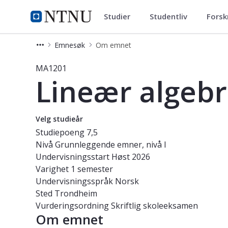
Studier
Studentliv
Forsk
Studier
NTNU Hjemmeside
Emnesøk
Om emnet
Emne - Lineær algebra og geometri
MA1201
Lineær algebr
Velg studieår
Studiepoeng
7,5
Nivå
Grunnleggende emner, nivå I
Undervisningsstart
Høst 2026
Varighet
1 semester
Undervisningsspråk
Norsk
Sted
Trondheim
Vurderingsordning
Skriftlig skoleeksamen
Om emnet