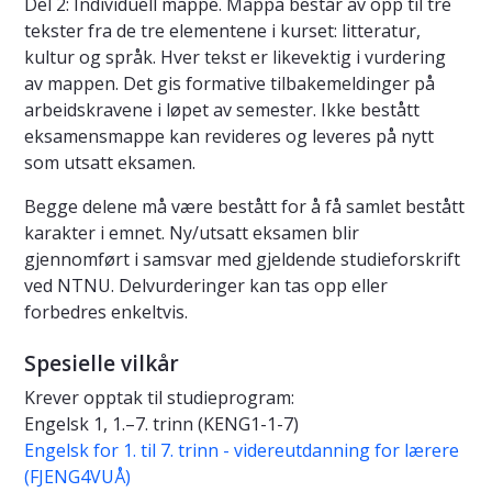
Del 2: Individuell mappe. Mappa består av opp til tre
tekster fra de tre elementene i kurset: litteratur,
kultur og språk. Hver tekst er likevektig i vurdering
av mappen. Det gis formative tilbakemeldinger på
arbeidskravene i løpet av semester. Ikke bestått
eksamensmappe kan revideres og leveres på nytt
som utsatt eksamen.
Begge delene må være bestått for å få samlet bestått
karakter i emnet. Ny/utsatt eksamen blir
gjennomført i samsvar med gjeldende studieforskrift
ved NTNU. Delvurderinger kan tas opp eller
forbedres enkeltvis.
Spesielle vilkår
Krever opptak til studieprogram:
Engelsk 1, 1.–7. trinn (KENG1-1-7)
Engelsk for 1. til 7. trinn - videreutdanning for lærere
(FJENG4VUÅ)