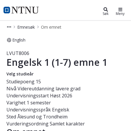
Studier
NTNU Hjemmeside
Søk
Meny
Emnesøk
Om emnet
English
Emne - Engelsk 1 (1-7) emne 1 - LV
LVUT8006
Engelsk 1 (1-7) emne 1
Velg studieår
Studiepoeng
15
Nivå
Videreutdanning lavere grad
Undervisningsstart
Høst 2026
Varighet
1 semester
Undervisningsspråk
Engelsk
Sted
Ålesund og Trondheim
Vurderingsordning
Samlet karakter